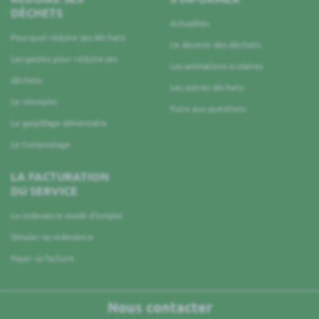
DÉCHETS
Actualités
Pourquoi réduire ses déchets
Le devenir des déchets
Les gestes pour réduire ses
Les animations scolaires
déchets
Les autres déchets
Le réemploi
Foire aux questions
Le gaspillage alimentaire
Le Compostage
LA FACTURATION
DU SERVICE
La redevance mode d’emploi
Simuler sa redevance
Payer sa facture
Nous contacter