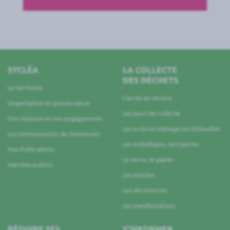
SYCLÉA
LA COLLECTE
DES DÉCHETS
Le territoire
L’accès au service
Organisation et gouvernance
Les jours de collecte
Nos missions et nos engagements
Les ordures ménagères résiduelles
Les Communautés de Communes
Les emballages, sacs jaunes
Nos Publications
Le verre, le papier
Marchés publics
Les textiles
Les déchèteries
Les manifestations
RÉDUIRE SES
S’INFORMER