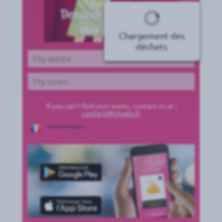
Chargement des
déchets
Waste
Town
If you can't find your waste, contact us at :
contact@trivalis.fr
Trivaoù en français