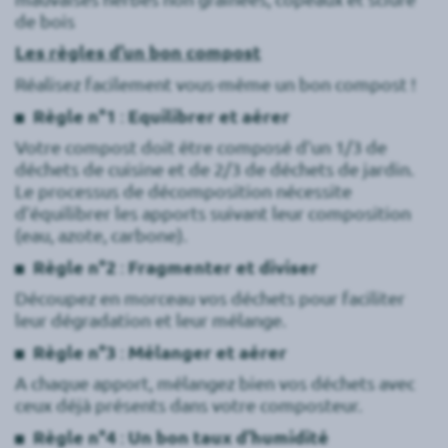
de bois
Les règles d’un bon compost
Réalisez facilement vous-même un bon compost !
Règle n°1
:
Equilibrer et aérer
Votre compost doit être composé d’un 1/3 de
déchets de cuisine et de 2/3 de déchets de jardin.
Le processus de décomposition nécessite
d’équilibrer les apports suivant leur composition
(eau, azote, carbone).
Règle n°2
:
Fragmenter et diviser
Découpez en morceau vos déchets pour faciliter
leur dégradation et leur mélange.
Règle n°3
:
Mélanger et aérer
A chaque apport, mélangez bien vos déchets avec
ceux déjà présents dans votre composteur.
Règle n°4
:
Un bon taux d’humidité