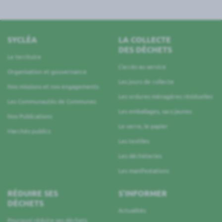
SYCLÉA
LA COLLECTE
DES DÉCHETS
Le territoire
L’accès au service
Organisation et gouvernance
Les jours de collecte
Nos missions et nos engagements
Les ordures ménagères résiduelles
Les Communautés de Communes
Les emballages, sacs jaunes
Nos Publications
Le verre, le papier
Marchés publics
Les textiles
Les déchèteries
Les manifestations
RÉDUIRE SES
S’INFORMER
DÉCHETS
Actualités
Pourquoi réduire ses déchets