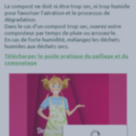
Le compost ne doit ni être trop sec, ni trop humide
pour favoriser l’aération et le processus de
dégradation.
Dans le cas d’un compost trop sec, ouvrez votre
composteur par temps de pluie ou arrosez-le.
En cas de forte humidité, mélangez les déchets
humides aux déchets secs.
Télécharger le guide pratique du paillage et du
compostage