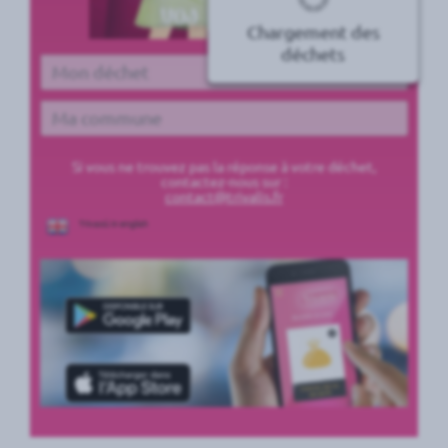
Chargement des
déchets
Déchet
Commune
Si vous ne trouvez pas la réponse à votre déchet,
contactez-nous sur :
contact@trivalis.fr
Trivaoù in english