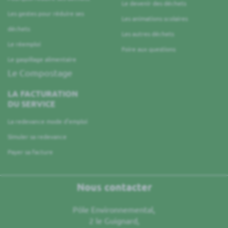
Le devenir des déchets
Les gestes pour réduire ses
Les animations scolaires
déchets
Les autres déchets
Le réemploi
Foire aux questions
Le gaspillage alimentaire
Le Compostage
LA FACTURATION
DU SERVICE
La redevance mode d’emploi
Simuler sa redevance
Payer sa facture
Nous contacter
Pôle Environnemental,
2 le Guignard,