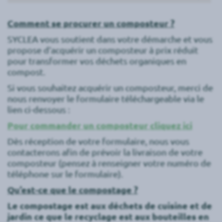
Comment se procurer un composteur ?
SYCLEA vous soutient dans votre démarche et vous
propose d’acquérir un composteur à prix réduit
pour transformer vos déchets organiques en
compost.
Si vous souhaitez acquérir un composteur, merci de
nous renvoyer le formulaire téléchargeable via le
lien ci-dessous :
Pour commander un composteur cliquez ici
Dès réception de votre formulaire, nous vous
contacterons afin de prévoir la livraison de votre
composteur (pensez à renseigner votre numéro de
téléphone sur le formulaire).
Qu’est-ce que le compostage ?
Le compostage est aux déchets de cuisine et de
jardin ce que le recyclage est aux bouteilles en