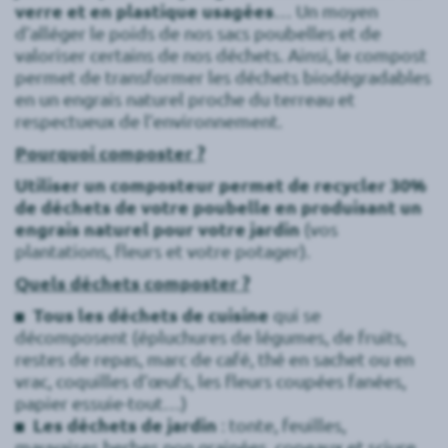
verre et en plastique usagées
… Un moyen
d’alléger le poids de nos sacs poubelles et de
valoriser certains de nos déchets. Ainsi, le compost
permet de transformer les déchets biodégradables
en un engrais naturel proche du terreau et
respectueux de l’environnement.
Pourquoi composter ?
Utiliser un composteur permet de recycler 30%
de déchets de votre poubelle en produisant un
engrais naturel pour votre jardin
(vos
plantations, fleurs et votre potager).
Quels déchets composter ?
Tous les déchets de cuisine
qui se
décomposent (épluchures de légumes, de fruits,
restes de repas, marc de café, thé en sachet ou en
vrac, coquilles d’œufs, les fleurs coupées fanées,
papier essuie-tout…)
Les déchets de jardin
: tonte, feuilles,
mauvaises herbes non grainées, copeaux et sciure