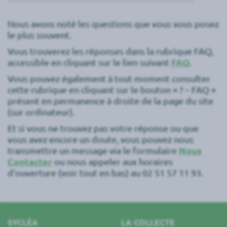
Nous avons noté les questions que vous vous posez
le plus souvent.
Vous trouverez les réponses dans la rubrique FAQ,
accessible en cliquant sur le lien suivant
FAQ
.
Vous pouvez également à tout moment consulter
cette rubrique en cliquant sur le bouton « ? – FAQ »
présent en permanence à droite de la page du site
(sur ordinateur).
Et si vous ne trouvez pas votre réponse ou que
vous avez encore un doute, vous pouvez nous
transmettre un message via le formulaire
Nous
Contacter
ou nous appeler aux horaires
d’ouverture (voir tout en bas) au 02 51 57 11 93.
SYCLÉA
LA COLLECTE