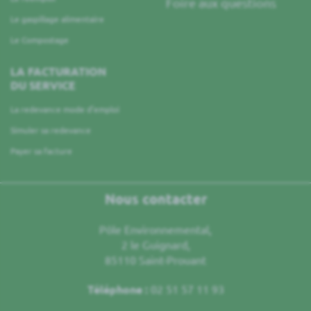
Foire aux questions
Le gaspillage alimentaire
Le Compostage
LA FACTURATION
DU SERVICE
La redevance mode d’emploi
Simuler sa redevance
Payer sa facture
Nous contacter
Pôle Environnemental,
2 le Guignard,
85110 Saint-Prouant
Téléphone :
02 51 57 11 93