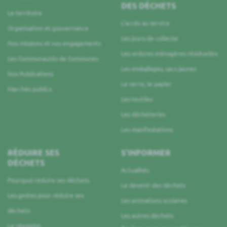
DES DÉCHETS
Le territoire
L’accès au service
Organisation et gouvernance
Les jours de collecte
Nos missions et nos engagements
Les ordures ménagères résiduelles
Les Communautés de Communes
Les emballages, sacs jaunes
Nos Publications
Le verre, le papier
Marchés publics
Les textiles
Les déchèteries
Les manifestations
RÉDUIRE SES
S’INFORMER
DÉCHETS
Actualités
Pourquoi réduire ses déchets
Le devenir des déchets
Les gestes pour réduire ses
Les animations scolaires
déchets
Les autres déchets
Le réemploi