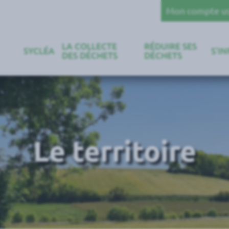
Mon compte u
LA COLLECTE
RÉDUIRE SES
SYCLÉA
S’I
DES DÉCHETS
DÉCHETS
Le territoire