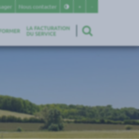
Changer le contraste
+
Agrandir le texte
-
Réduire le texte
sager
Nous contacter
LA FACTURATION
RECHERCHE
NFORMER
DU SERVICE