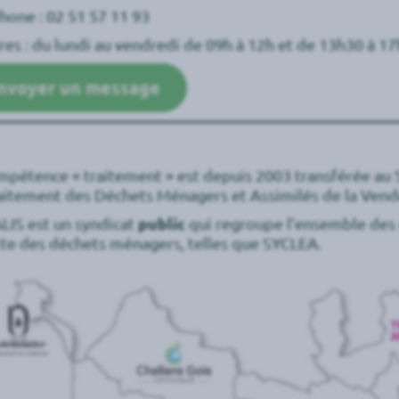
hone : 02 51 57 11 93
res : du lundi au vendredi de 09h à 12h et de 13h30 à 1
nvoyer un message
mpétence « traitement » est depuis 2003 transférée au
aitement des Déchets Ménagers et Assimilés de la Ven
LIS est un syndicat
public
qui regroupe l’ensemble des c
cte des déchets ménagers, telles que SYCLEA.