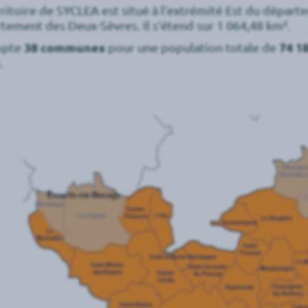
rritoire de SYCLEA est situé à l’extrémité Est du dépar
tement des Deux-Sèvres. Il s’étend sur 1 064,48 km².
mpte
38 communes
pour une population totale de
74 1
.