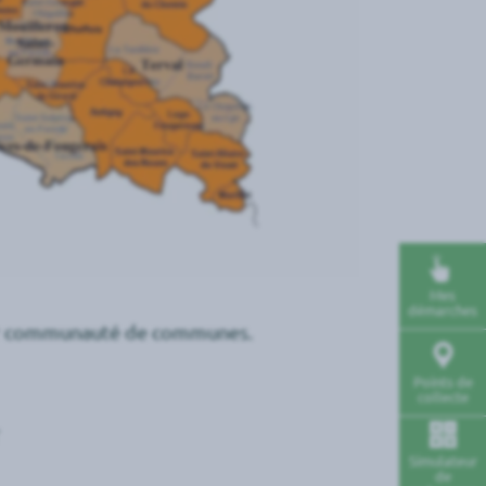
Mes
démarches
eur communauté de communes.
Points de
collecte
Simulateur
de