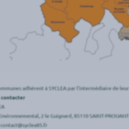
ommunes adhèrent à SYCLEA par l’intermédiaire de l
 contacter
EA
Environnemental, 2 le Guignard, 85110 SAINT-PROUANT
: contact@syclea85.fr