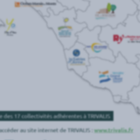
e des 17 collectivités adhérentes à TRIVALIS
accéder au site internet de TRIVALIS :
www.trivalis.fr