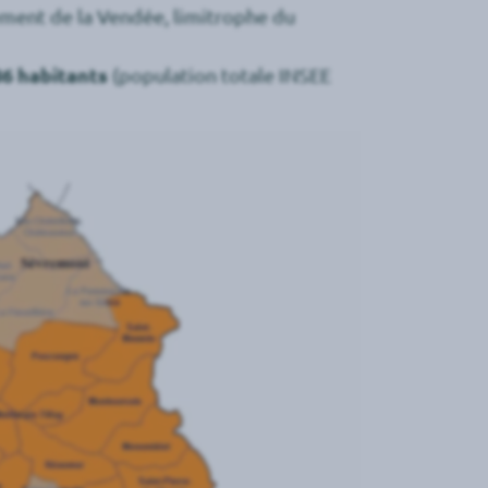
tement de la Vendée, limitrophe du
86 habitants
(population totale INSEE