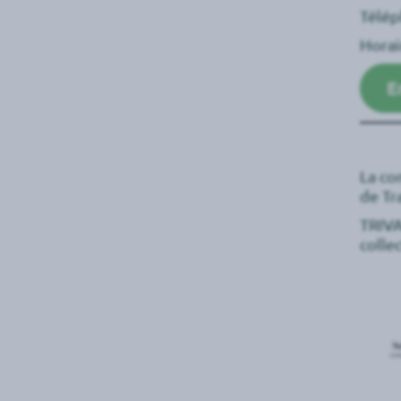
Télép
Horai
E
La co
de Tr
TRIVA
colle