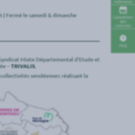
redevance
7h | Fermé le samedi & dimanche
Calendriers
des
collectes
FAQ
 Syndicat Mixte Départemental d’Etude et
dée –
TRIVALIS
.
ollectivités vendéennes réalisant la