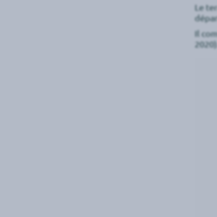
Le te
dépar
Il co
2020)