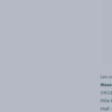
Les c
Nous
SYCL
Pôle 
Mail 