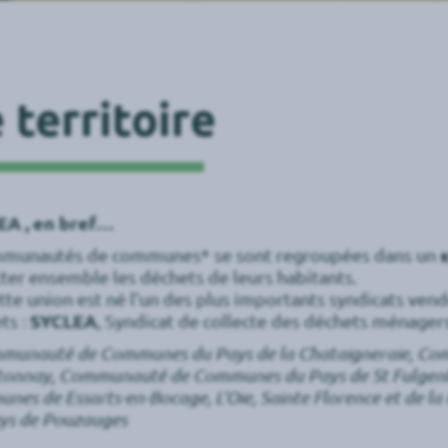
 territoire
EA , en bref…
munautés de communes* se sont regroupées dans un
cter ensemble les déchets de leurs habitants.
tte union est né l’un des plus importants syndicats vend
ts :
SYCLEA
, Syndicat de collecte des déchets ménager
munauté de Communes du Pays de la Chataigneraie, C
onnay, Communauté de Communes du Pays de St Fulgent-l
nes de Essarts-en-Bocage, L’Oie, Sainte Florence et de
ys de Pouzauges