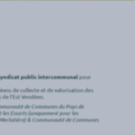
syndicat public intercommunal
pour
éens de collecte et de valorisation des
s de l’Est Vendéen.
ommunauté de Communes du Pays de
es Essarts (uniquement pour les
 la Merlatière) & Communauté de Communes