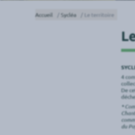
Accueil
Sycléa
Le territoire
Le
SYCL
4 com
colle
De ce
déche
* Com
Chant
commu
du Pa