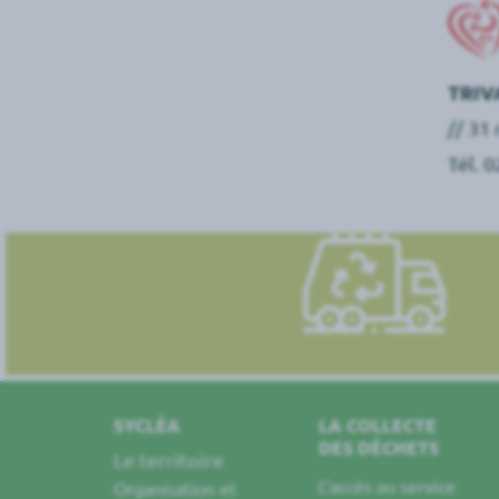
TRIV
// 31
Tél. 
SYCLÉA
LA COLLECTE
DES DÉCHETS
Le territoire
L’accès au service
Organisation et