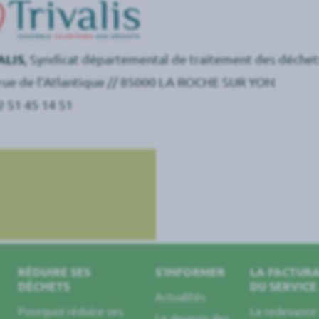
ALIS
, Syndicat départemental de traitement des déchet
 rue de l’Atlantique // 85000 LA ROCHE SUR YON
02 51 45 14 51
RÉDUIRE SES
S’INFORMER
LA FACTUR
DÉCHETS
DU SERVICE
Actualités
Pourquoi réduire ses
La redevanc
Le devenir des