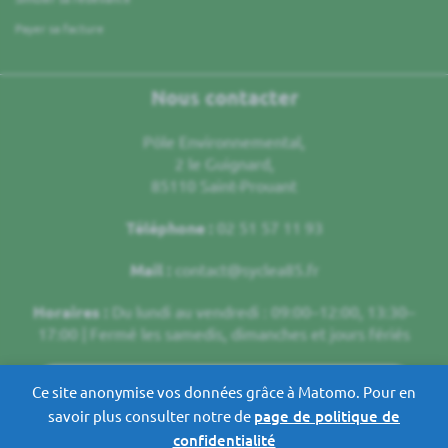
Payer sa facture
Nous contacter
Pôle Environnemental,
2 le Guignard,
85110 Saint-Prouant
Téléphone :
02 51 57 11 93
Mail :
contact@syclea85.fr
Horaires :
Du lundi au vendredi : 09:00–12:00, 13:30–
17:00 | Fermé les samedis, dimanches et jours fériés
ENVOYER UN MESSAGE
Ce site anonymise vos données grâce à Matomo. Pour en
savoir plus consulter notre de
page de politique de
confidentialité