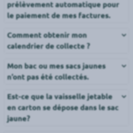
prélèvement automatique pour 
le paiement de mes factures.
Comment obtenir mon 
calendrier de collecte ?
Mon bac ou mes sacs jaunes 
n’ont pas été collectés.
Est-ce que la vaisselle jetable 
en carton se dépose dans le sac 
jaune?