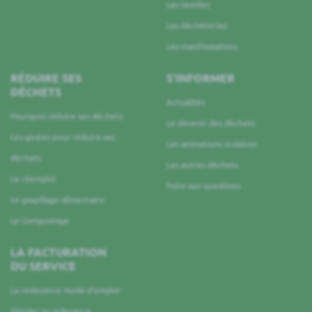
Les textiles
Les déchèteries
Les manifestations
RÉDUIRE SES
S’INFORMER
DÉCHETS
Actualités
Pourquoi réduire ses déchets
Le devenir des déchets
Les gestes pour réduire ses
Les animations scolaires
déchets
Les autres déchets
Le réemploi
Foire aux questions
Le gaspillage alimentaire
Le Compostage
LA FACTURATION
DU SERVICE
La redevance mode d’emploi
Simuler sa redevance