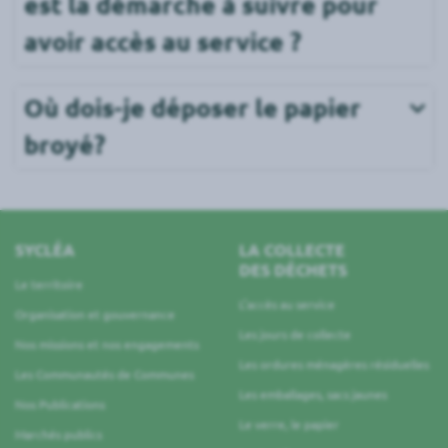
est la démarche à suivre pour 
avoir accès au service ?
Où dois-je déposer le papier 
broyé?
SYCLÉA
LA COLLECTE
DES DÉCHETS
Le territoire
L’accès au service
Organisation et gouvernance
Les jours de collecte
Nos missions et nos engagements
Les ordures ménagères résiduelles
Les Communautés de Communes
Les emballages, sacs jaunes
Nos Publications
Le verre, le papier
Marchés publics