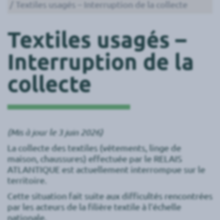
Textiles usagés – Interruption de la collecte
Textiles usagés –
Interruption de la
collecte
(Mis à jour le 3 juin 2026)
La collecte des textiles (vêtements, linge de
maison, chaussures) effectuée par le RELAIS
ATLANTIQUE est actuellement interrompue sur le
territoire.
Cette situation fait suite aux difficultés rencontrées
par les acteurs de la filière textile à l’échelle
nationale.