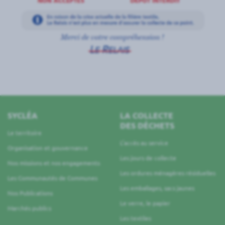
SYCLÉA
LA COLLECTE
DES DÉCHETS
Le territoire
L’accès au service
Organisation et gouvernance
Les jours de collecte
Nos missions et nos engagements
Les ordures ménagères résiduelles
Les Communautés de Communes
Les emballages, sacs jaunes
Nos Publications
Le verre, le papier
Marchés publics
Les textiles