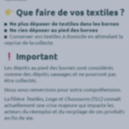
Que faire de vos textiles ?
Ne plus déposer de textiles dans les bornes
Ne rien déposer au pied des bornes
Conserver vos textiles à domicile en attendant la
reprise de la collecte
Important
Les dépôts au pied des bornes sont considérés
comme des dépôts sauvages et ne pourront pas
être collectés.
Nous vous remercions pour votre compréhension.
La filière
Textiles, Linge et Chaussures (TLC)
connaît
actuellement une crise majeure qui impacte les
acteurs du réemploi et du recyclage de ces produits
en fin de vie.