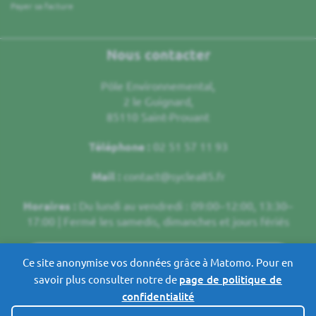
Payer sa facture
Nous contacter
Pôle Environnemental,
2 le Guignard,
85110 Saint-Prouant
Téléphone :
02 51 57 11 93
Mail :
contact@syclea85.fr
Horaires :
Du lundi au vendredi : 09:00–12:00, 13:30–
17:00 | Fermé les samedis, dimanches et jours fériés
ENVOYER UN MESSAGE
Ce site anonymise vos données grâce à Matomo. Pour en
savoir plus consulter notre de
page de politique de
confidentialité