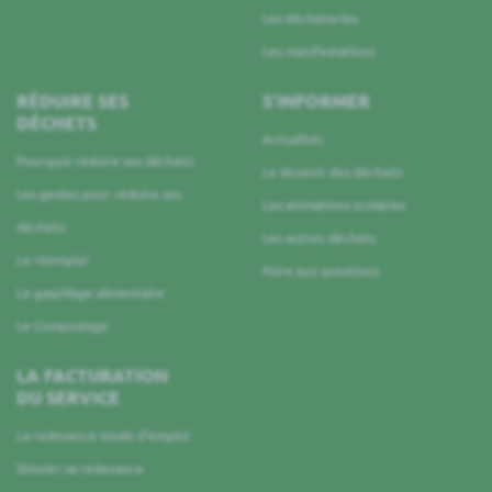
Les déchèteries
Les manifestations
RÉDUIRE SES
S’INFORMER
DÉCHETS
Actualités
Pourquoi réduire ses déchets
Le devenir des déchets
Les gestes pour réduire ses
Les animations scolaires
déchets
Les autres déchets
Le réemploi
Foire aux questions
Le gaspillage alimentaire
Le Compostage
LA FACTURATION
DU SERVICE
La redevance mode d’emploi
Simuler sa redevance