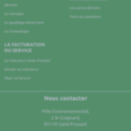
déchets
Les autres déchets
Le réemploi
Foire aux questions
Le gaspillage alimentaire
Le Compostage
LA FACTURATION
DU SERVICE
La redevance mode d’emploi
Simuler sa redevance
Payer sa facture
Nous contacter
Pôle Environnemental,
2 le Guignard,
85110 Saint-Prouant