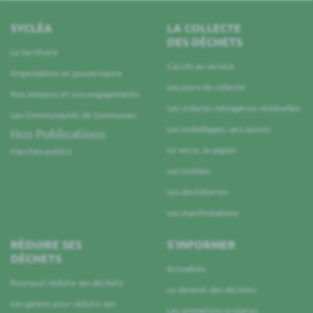
SYCLÉA
LA COLLECTE
DES DÉCHETS
Le territoire
L’accès au service
Organisation et gouvernance
Les jours de collecte
Nos missions et nos engagements
Les ordures ménagères résiduelles
Les Communautés de Communes
Les emballages, sacs jaunes
Nos Publications
Le verre, le papier
Marchés publics
Les textiles
Les déchèteries
Les manifestations
RÉDUIRE SES
S’INFORMER
DÉCHETS
Actualités
Pourquoi réduire ses déchets
Le devenir des déchets
Les gestes pour réduire ses
Les animations scolaires