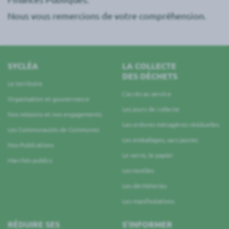
Nous vous remercions de votre compréhension.
SYCLÉA
LA COLLECTE
DES DÉCHETS
Le territoire
L’accès au service
Organisation et gouvernance
Les jours de collecte
Nos missions et nos engagements
Les ordures ménagères résiduelles
Les Communautés de Communes
Les emballages, sacs jaunes
Nos Publications
Le verre, le papier
Marchés publics
Les textiles
Les déchèteries
Les manifestations
RÉDUIRE SES
S’INFORMER