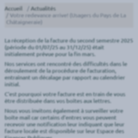
Accueil
Actualités
Votre redevance arrive! (Usagers du Pays de La
Châtaigneraie)
La réception de la facture du second semestre 2025
(période du 01/07/25 au 31/12/25) était
initialement prévue pour la fin mars.
Nos services ont rencontré des difficultés dans le
déroulement de la procédure de facturation,
entraînant un décalage par rapport au calendrier
initial.
C’est pourquoi votre facture est en train de vous
être distribuée dans vos boîtes aux lettres.
Nous vous invitons également à surveiller votre
boîte mail car certains d’entres vous peuvent
recevoir une notification leur indiquant que leur
facture locale est disponible sur leur Espace des
Finances Publiques.