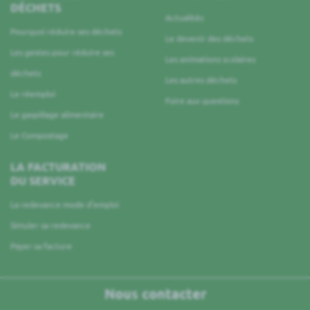
DÉCHETS
Actualités
Pourquoi réduire ses déchets
Le devenir des déchets
Les gestes pour réduire ses
Les animations scolaires
déchets
Les autres déchets
Le réemploi
Foire aux questions
Le gaspillage alimentaire
Le Compostage
LA FACTURATION
DU SERVICE
La redevance mode d’emploi
Simuler sa redevance
Payer sa facture
Nous contacter