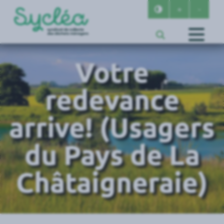
Changer le con
+
Agrandir l
-
Rédui
Recherche
Votre
redevance
arrive! (Usagers
du Pays de La
Châtaigneraie)