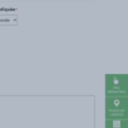
ndiquée
*
née
Mes
démarches
Points de
collecte