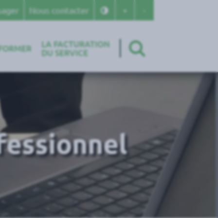
Changer le contraste
+
Agrandir le texte
-
Réduire le texte
sager
Nous contacter
LA FACTURATION
RECHERCHE
NFORMER
DU SERVICE
fessionnel