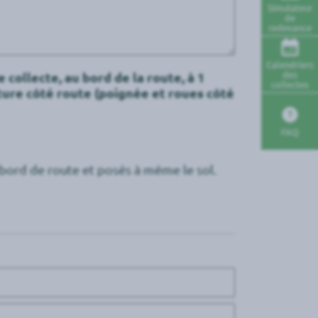
Simulateur
de
redevance
Calendriers
des
 collecte, au bord de la route, à 1
collectes
rture côté route (poignée et roues côté
FAQ
n bord de route et posés à même le sol.