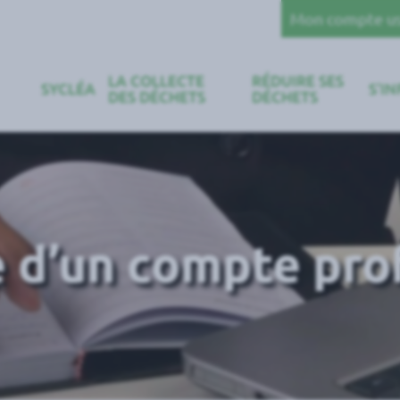
Mon compte u
LA COLLECTE
RÉDUIRE SES
SYCLÉA
S’I
DES DÉCHETS
DÉCHETS
 d’un compte pro