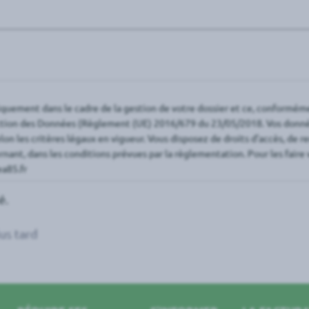
quement dans le cadre de la gestion de votre dossier et ce, conformémen
ction des Données (Règlement (UE) 2016/679 du 23/05/2018. Vos donnée
lon les critères légaux en vigueur. Vous disposez de droits d’accès, de re
nant, dans les conditions prévues par la règlementation. Pour les faire 
ea85.fr
é.
us tard