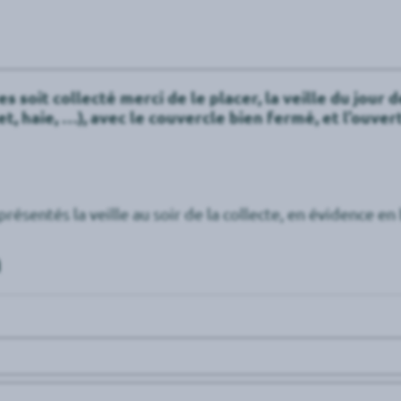
soit collecté merci de le placer, la veille du jour de
t, haie, …), avec le couvercle bien fermé, et l’ouve
présentés la veille au soir de la collecte, en évidence e
n