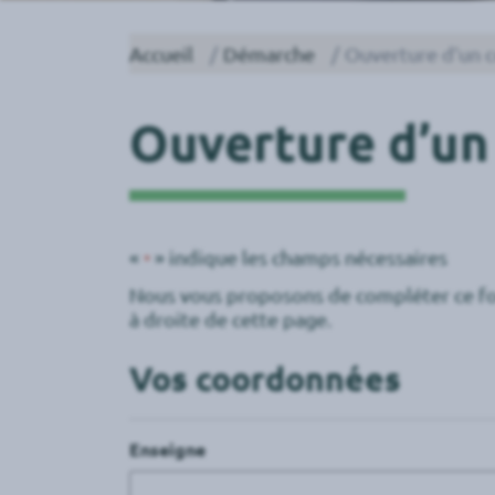
Accueil
Démarche
Ouverture d’un 
Ouverture d’un
«
» indique les champs nécessaires
*
Nous vous proposons de compléter ce form
à droite de cette page.
Vos coordonnées
Enseigne