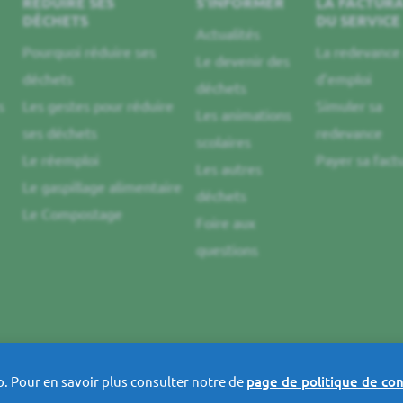
RÉDUIRE SES
S’INFORMER
LA FACTUR
DÉCHETS
DU SERVICE
Actualités
Pourquoi réduire ses
La redevanc
Le devenir des
déchets
d’emploi
déchets
s
Les gestes pour réduire
Simuler sa
Les animations
ses déchets
redevance
scolaires
Le réemploi
Payer sa fact
Les autres
Le gaspillage alimentaire
déchets
Le Compostage
Foire aux
questions
 Pour en savoir plus consulter notre de
page de politique de con
 du site
Accessibilité
Mention légales
Politique de confidenti