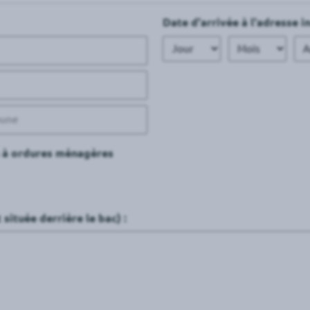
Date d'arrivée à l'adresse i
Jour
Mois
An
cs à ordures ménagères
située derrière le bac) :