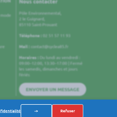
ATION
Nous contacter
Pôle Environnemental,
e mode
2 le Guignard,
85110 Saint-Prouant
Téléphone :
02 51 57 11 93
ure
Mail :
contact@syclea85.fr
Horaires :
Du lundi au vendredi :
09:00–12:00, 13:30–17:00 | Fermé
les samedis, dimanches et jours
fériés
ENVOYER UN MESSAGE
fidentialité
->
Refuser
alité