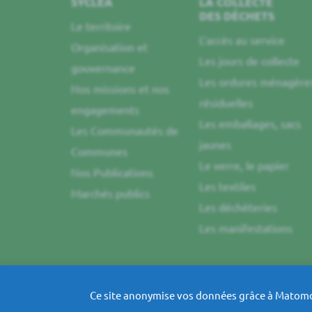
SYCLÉA
LA COLLECTE
DES DÉCHETS
Le territoire
L’accès au service
Organisation et
Les jours de collecte
gouvernance
Les ordures ménagère
Nos missions et nos
résiduelles
engagements
Les emballages, sacs
Les Communautés de
jaunes
Communes
Le verre, le papier
Nos Publications
Les textiles
Marchés publics
Les déchèteries
Les manifestations
Ce site anonymise vos données grâce à Matomo.
Plan