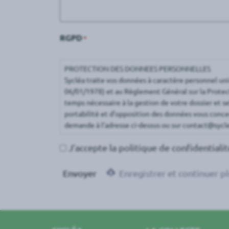
RGPD
*
PROTECTION DES DONNEES PERSONNELLES
Sycléa traite vos données à caractère personnel uni
06/01/1978) et au Règlement Général sur la Prote
temps nécessaire à la gestion de votre dossier et se
portabilité et d’opposition des données vous concer
demande à l’adresse ci-dessus ou sur contact@sycl
J’accepte la politique de confidentialit
Envoyer
Enregistrer et continuer pl